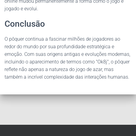
online mudou permanentemente a forma como o jogo é
jogado e evolui.
Conclusão
O pôquer continua a fascinar milhões de jogadores ao
redor do mundo por sua profundidade estratégica e
emoção. Com suas origens antigas e evoluções modernas,
incluindo o aparecimento de termos como "Ok8j", o pôquer
reflete não apenas a natureza do jogo de azar, mas
também a incrível complexidade das interações humanas.