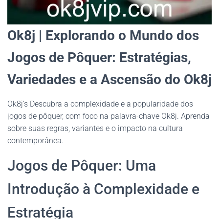
Ok8j | Explorando o Mundo dos
Jogos de Pôquer: Estratégias,
Variedades e a Ascensão do Ok8j
Ok8j’s Descubra a complexidade e a popularidade dos
jogos de pôquer, com foco na palavra-chave Ok8j. Aprenda
sobre suas regras, variantes e o impacto na cultura
contemporânea.
Jogos de Pôquer: Uma
Introdução à Complexidade e
Estratégia