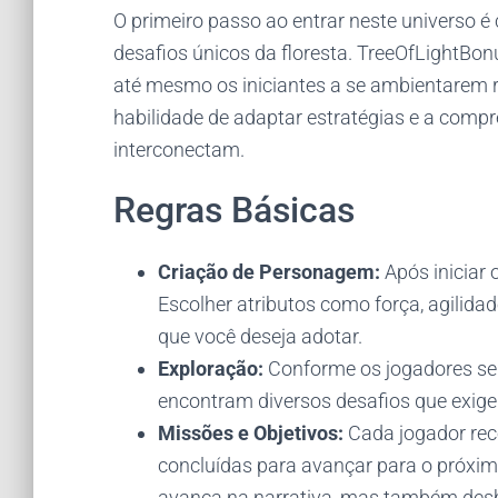
O primeiro passo ao entrar neste universo 
desafios únicos da floresta. TreeOfLightBo
até mesmo os iniciantes a se ambientarem r
habilidade de adaptar estratégias e a comp
interconectam.
Regras Básicas
Criação de Personagem:
Após iniciar 
Escolher atributos como força, agilida
que você deseja adotar.
Exploração:
Conforme os jogadores se 
encontram diversos desafios que exige
Missões e Objetivos:
Cada jogador rec
concluídas para avançar para o próxi
avança na narrativa, mas também desbl