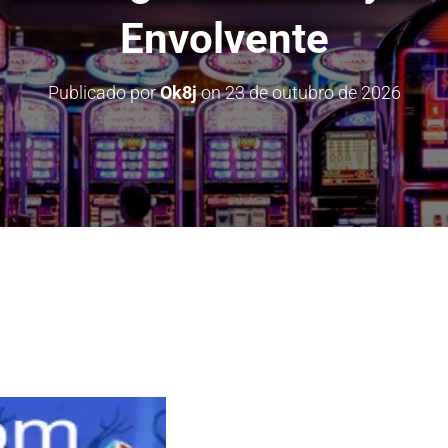
Envolvente
Publicado por
Ok8j
on
23 de outubro de 2026