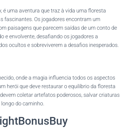
 é uma aventura que traz à vida uma floresta
uras fascinantes. Os jogadores encontram um
 com paisagens que parecem saídas de um conto de
ado e envolvente, desafiando os jogadores a
dos ocultos e sobreviverem a desafios inesperados.
hecido, onde a magia influencia todos os aspectos
 herói que deve restaurar o equilíbrio da floresta
 devem coletar artefatos poderosos, salvar criaturas
o longo do caminho.
ightBonusBuy