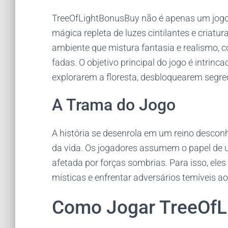
TreeOfLightBonusBuy não é apenas um jogo;
mágica repleta de luzes cintilantes e criat
ambiente que mistura fantasia e realismo,
fadas. O objetivo principal do jogo é intrinc
explorarem a floresta, desbloquearem segre
A Trama do Jogo
A história se desenrola em um reino descon
da vida. Os jogadores assumem o papel de um
afetada por forças sombrias. Para isso, eles
místicas e enfrentar adversários temíveis a
Como Jogar TreeOfL