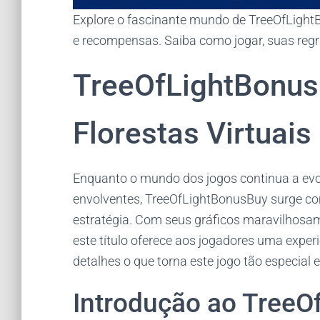
Explore o fascinante mundo de TreeOfLight
e recompensas. Saiba como jogar, suas regr
TreeOfLightBonus
Florestas Virtuais
Enquanto o mundo dos jogos continua a evo
envolventes, TreeOfLightBonusBuy surge c
estratégia. Com seus gráficos maravilhosam
este título oferece aos jogadores uma exper
detalhes o que torna este jogo tão especial 
Introdução ao TreeO