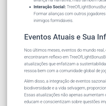
Interação Social:
TreeOfLightBonusBuy 
Formar alianças com outros jogadores 
inimigos formidáveis.
Eventos Atuais e Sua In
Nos últimos meses, eventos do mundo real, 
encontraram reflexo em TreeOfLightBonusBu
atualizações que enfatizam a sustentabili
ressoa bem com a comunidade global de jog
Além disso, a integração de eventos sazonai
biodiversidade e a vida selvagem, proporcio
Essas atualizações não apenas aumentam 
educam e conscientizam sobre questões im