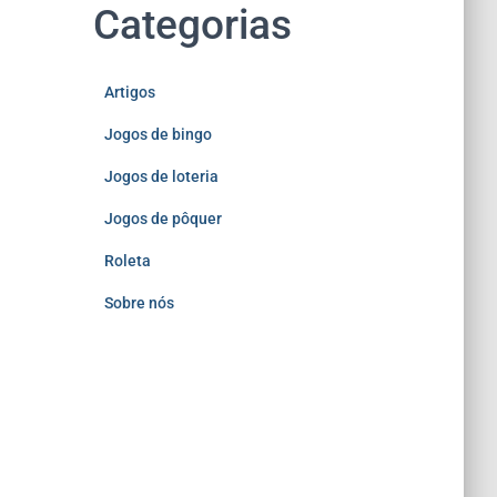
Categorias
Artigos
Jogos de bingo
Jogos de loteria
Jogos de pôquer
Roleta
Sobre nós