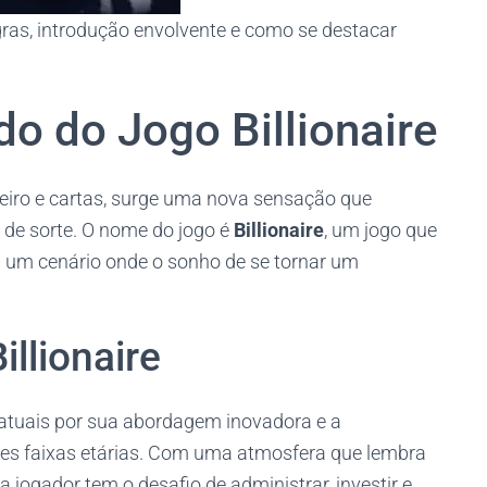
egras, introdução envolvente e como se destacar
o do Jogo Billionaire
leiro e cartas, surge uma nova sensação que
 de sorte. O nome do jogo é
Billionaire
, um jogo que
a um cenário onde o sonho de se tornar um
llionaire
s atuais por sua abordagem inovadora e a
tes faixas etárias. Com uma atmosfera que lembra
jogador tem o desafio de administrar, investir e