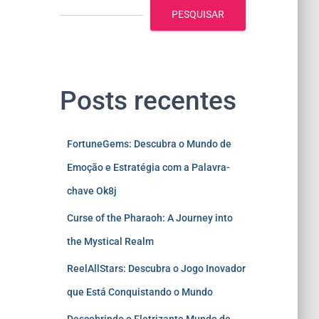
PESQUISAR
Posts recentes
FortuneGems: Descubra o Mundo de
Emoção e Estratégia com a Palavra-
chave Ok8j
Curse of the Pharaoh: A Journey into
the Mystical Realm
ReelAllStars: Descubra o Jogo Inovador
que Está Conquistando o Mundo