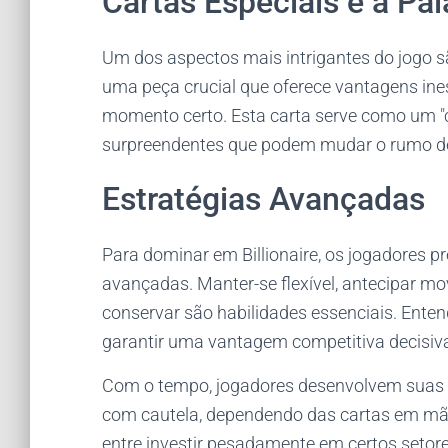
Cartas Especiais e a Pa
Um dos aspectos mais intrigantes do jogo sã
uma peça crucial que oferece vantagens ine
momento certo. Esta carta serve como um "co
surpreendentes que podem mudar o rumo de
Estratégias Avançadas
Para dominar em Billionaire, os jogadores 
avançadas. Manter-se flexível, antecipar m
conservar são habilidades essenciais. Ente
garantir uma vantagem competitiva decisiv
Com o tempo, jogadores desenvolvem suas tá
com cautela, dependendo das cartas em mã
entre investir pesadamente em certos setore