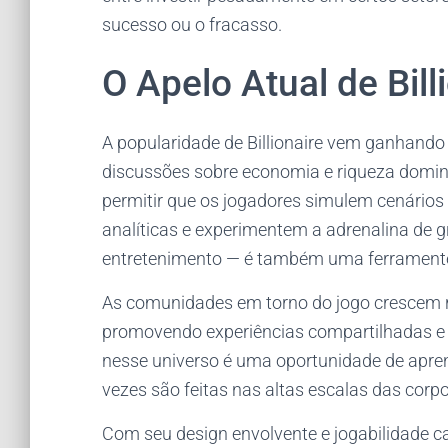
sucesso ou o fracasso.
O Apelo Atual de Bill
A popularidade de Billionaire vem ganhand
discussões sobre economia e riqueza domin
permitir que os jogadores simulem cenários
analíticas e experimentem a adrenalina de 
entretenimento — é também uma ferrament
As comunidades em torno do jogo crescem r
promovendo experiências compartilhadas e 
nesse universo é uma oportunidade de aprende
vezes são feitas nas altas escalas das corp
Com seu design envolvente e jogabilidade ca