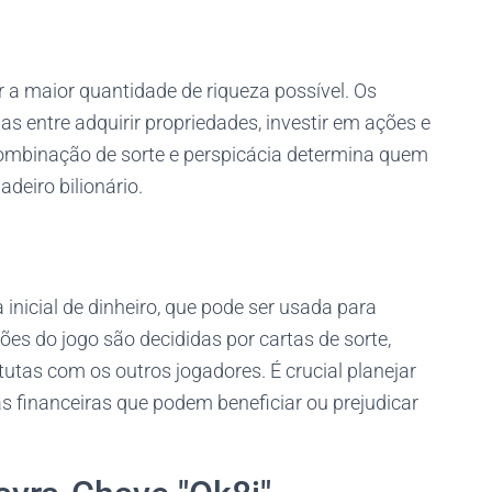
ar a maior quantidade de riqueza possível. Os
as entre adquirir propriedades, investir em ações e
 combinação de sorte e perspicácia determina quem
deiro bilionário.
nicial de dinheiro, que pode ser usada para
ções do jogo são decididas por cartas de sorte,
tutas com os outros jogadores. É crucial planejar
 financeiras que podem beneficiar ou prejudicar