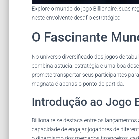
Explore o mundo do jogo Billionaire, suas r
neste envolvente desafio estratégico.
O Fascinante Mund
No universo diversificado dos jogos de tabu
combina astúcia, estratégia e uma boa dose
promete transportar seus participantes par
magnata é apenas o ponto de partida.
Introdução ao Jogo Bi
Billionaire se destaca entre os lançamento
capacidade de engajar jogadores de diferen
o dinamismo dos mercados financeiros, cada 