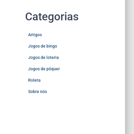
Categorias
Artigos
Jogos de bingo
Jogos de loteria
Jogos de pôquer
Roleta
Sobre nós