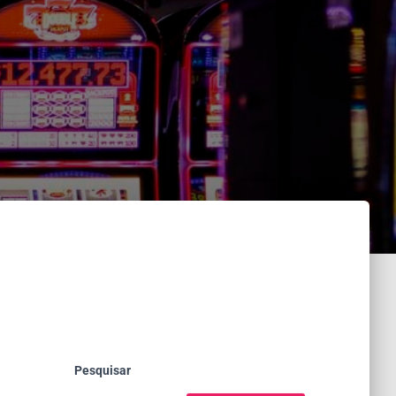
Pesquisar