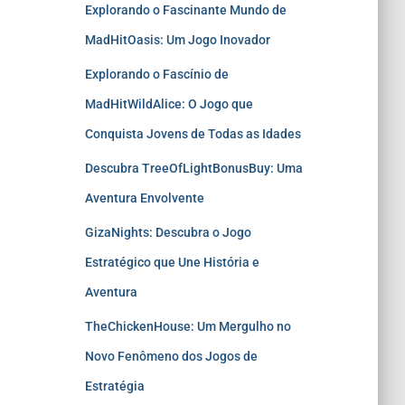
Explorando o Fascinante Mundo de
MadHitOasis: Um Jogo Inovador
Explorando o Fascínio de
MadHitWildAlice: O Jogo que
Conquista Jovens de Todas as Idades
Descubra TreeOfLightBonusBuy: Uma
Aventura Envolvente
GizaNights: Descubra o Jogo
Estratégico que Une História e
Aventura
TheChickenHouse: Um Mergulho no
Novo Fenômeno dos Jogos de
Estratégia