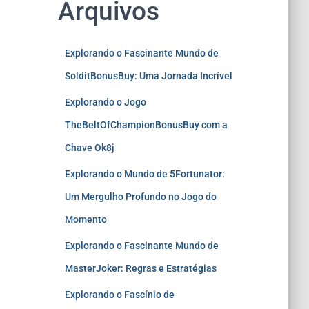
Arquivos
Explorando o Fascinante Mundo de
SolditBonusBuy: Uma Jornada Incrível
Explorando o Jogo
TheBeltOfChampionBonusBuy com a
Chave Ok8j
Explorando o Mundo de 5Fortunator:
Um Mergulho Profundo no Jogo do
Momento
Explorando o Fascinante Mundo de
MasterJoker: Regras e Estratégias
Explorando o Fascínio de