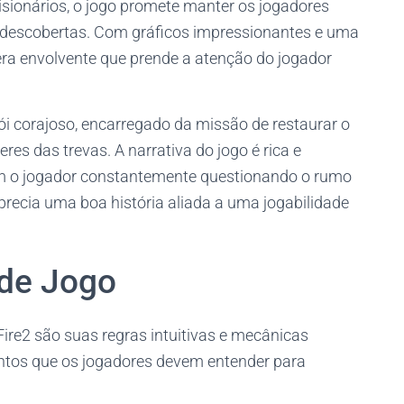
isionários, o jogo promete manter os jogadores
 descobertas. Com gráficos impressionantes e uma
fera envolvente que prende a atenção do jogador
ói corajoso, encarregado da missão de restaurar o
es das trevas. A narrativa do jogo é rica e
têm o jogador constantemente questionando o rumo
aprecia uma boa história aliada a uma jogabilidade
 de Jogo
re2 são suas regras intuitivas e mecânicas
ntos que os jogadores devem entender para