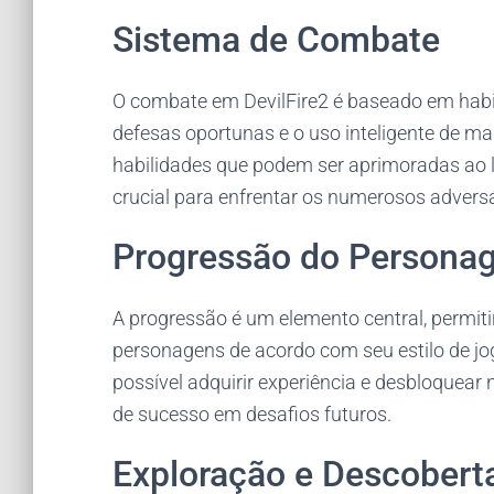
Sistema de Combate
O combate em DevilFire2 é baseado em habil
defesas oportunas e o uso inteligente de 
habilidades que podem ser aprimoradas ao 
crucial para enfrentar os numerosos advers
Progressão do Persona
A progressão é um elemento central, permiti
personagens de acordo com seu estilo de jog
possível adquirir experiência e desbloquea
de sucesso em desafios futuros.
Exploração e Descobert