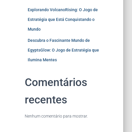
Explorando VolcanoRising: O Jogo de
Estratégia que Está Conquistando o
Mundo
Descubra o Fascinante Mundo de
EgyptsGlow: O Jogo de Estratégia que
Ilumina Mentes
Comentários
recentes
Nenhum comentário para mostrar.