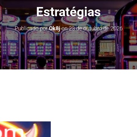
Estratégias
Publicado por
Ok8j
on
23 de outubro de 2026