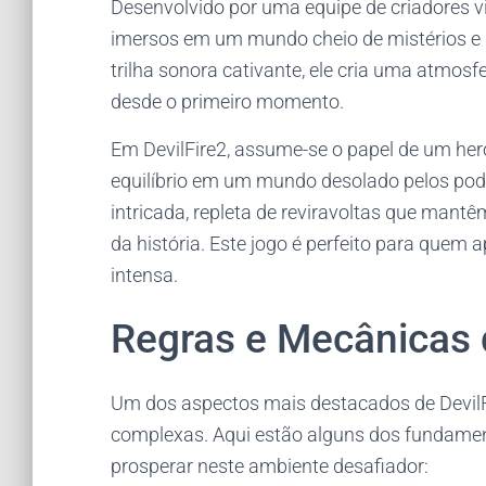
Desenvolvido por uma equipe de criadores v
imersos em um mundo cheio de mistérios e
trilha sonora cativante, ele cria uma atmos
desde o primeiro momento.
Em DevilFire2, assume-se o papel de um her
equilíbrio em um mundo desolado pelos poder
intricada, repleta de reviravoltas que man
da história. Este jogo é perfeito para quem 
intensa.
Regras e Mecânicas
Um dos aspectos mais destacados de DevilFi
complexas. Aqui estão alguns dos fundame
prosperar neste ambiente desafiador: