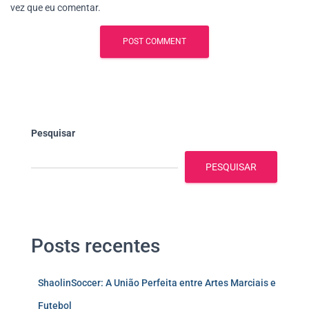
vez que eu comentar.
Pesquisar
PESQUISAR
Posts recentes
ShaolinSoccer: A União Perfeita entre Artes Marciais e
Futebol