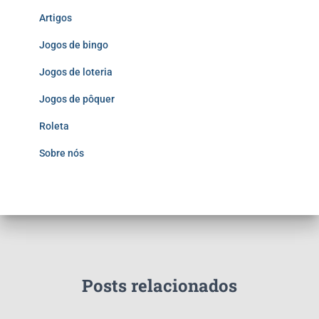
Artigos
Jogos de bingo
Jogos de loteria
Jogos de pôquer
Roleta
Sobre nós
Posts relacionados