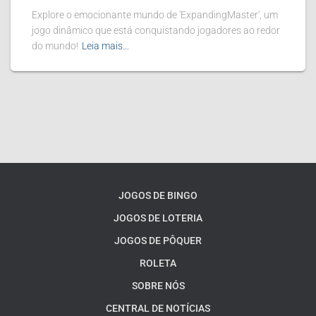
Explore o emocionante mundo de 'ExpandingMaster', um
jogo dinâmico que está conquistando jogadores ao redor
do mundo!
Leia mais…
JOGOS DE BINGO
JOGOS DE LOTERIA
JOGOS DE PÔQUER
ROLETA
SOBRE NÓS
CENTRAL DE NOTÍCIAS