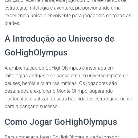
Lançado recentemente, este jogo combina elementos de
estratégia, mitologia e aventura, proporcionando uma
experiência única e envolvente para jogadores de todas as
idades.
A Introdução ao Universo de
GoHighOlympus
A ambientação de GoHighOlympus é inspirada em
mitologias antigas e se passa em um universo repleto de
deuses, heróis e criaturas míticas. Os jogadores são
desafiados a explorar o Monte Olimpo, superando
obstáculos e utilizando suas habilidades estrategicamente
para alcançar o sucesso.
Como Jogar GoHighOlympus
Para começar a jogar GoHighOlympus, cada jogador