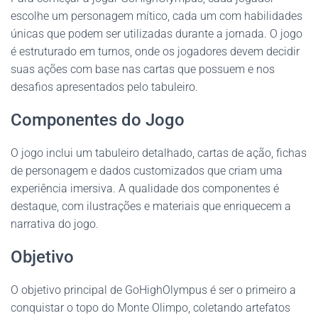
escolhe um personagem mítico, cada um com habilidades
únicas que podem ser utilizadas durante a jornada. O jogo
é estruturado em turnos, onde os jogadores devem decidir
suas ações com base nas cartas que possuem e nos
desafios apresentados pelo tabuleiro.
Componentes do Jogo
O jogo inclui um tabuleiro detalhado, cartas de ação, fichas
de personagem e dados customizados que criam uma
experiência imersiva. A qualidade dos componentes é
destaque, com ilustrações e materiais que enriquecem a
narrativa do jogo.
Objetivo
O objetivo principal de GoHighOlympus é ser o primeiro a
conquistar o topo do Monte Olimpo, coletando artefatos