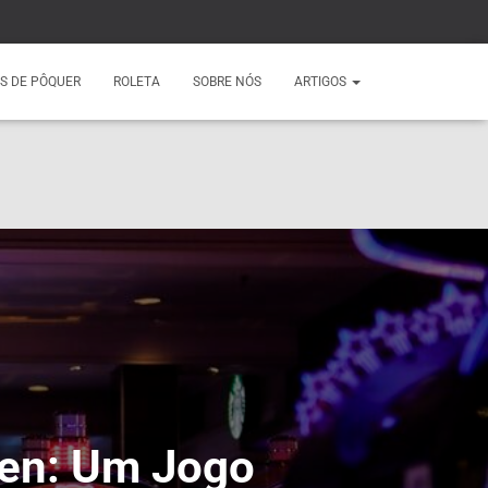
S DE PÔQUER
ROLETA
SOBRE NÓS
ARTIGOS
een: Um Jogo