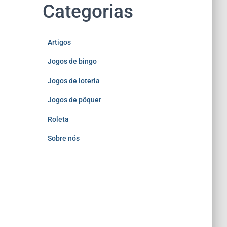
Categorias
Artigos
Jogos de bingo
Jogos de loteria
Jogos de pôquer
Roleta
Sobre nós