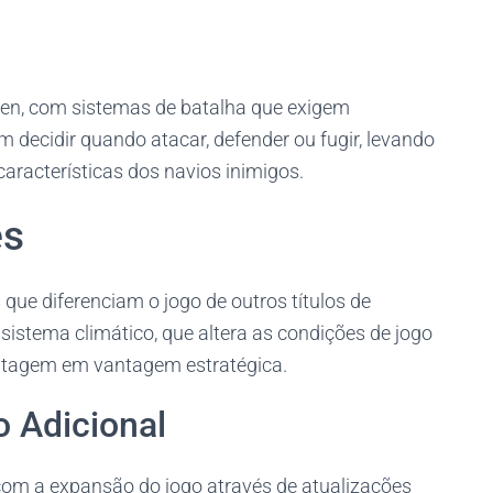
een, com sistemas de batalha que exigem
 decidir quando atacar, defender ou fugir, levando
aracterísticas dos navios inimigos.
es
ue diferenciam o jogo de outros títulos de
sistema climático, que altera as condições de jogo
ntagem em vantagem estratégica.
o Adicional
om a expansão do jogo através de atualizações