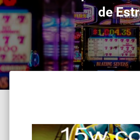
de Est