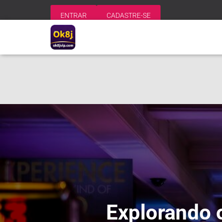
ENTRAR
CADASTRE-SE
Explorando 