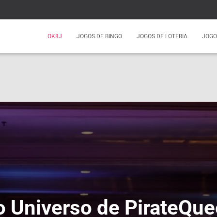
OK8J
JOGOS DE BINGO
JOGOS DE LOTERIA
JOGO
o Universo de PirateQu