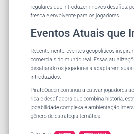
regulares que introduzem novos desafios, 
fresca e envolvente para os jogadores.
Eventos Atuais que 
Recentemente, eventos geopolíticos inspira
comerciais do mundo real. Essas atualiza
desafiando os jogadores a adaptarem suas
introduzidos.
PirateQueen continua a cativar jogadores a
rica e desafiadora que combina história, es
jogabilidade complexa e ambientação imersi
gênero de estratégia temática.
Categorias: