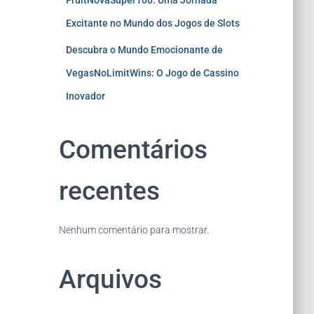
FruitNovaSuper100: Uma Jornada
Excitante no Mundo dos Jogos de Slots
Descubra o Mundo Emocionante de
VegasNoLimitWins: O Jogo de Cassino
Inovador
Comentários
recentes
Nenhum comentário para mostrar.
Arquivos