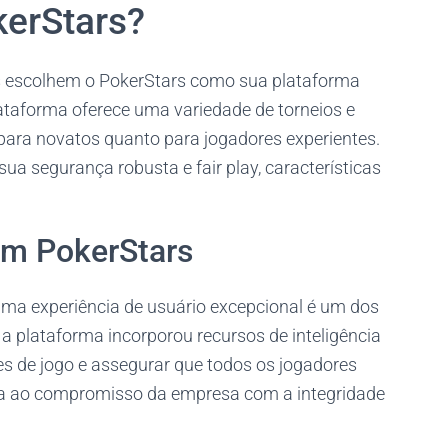
kerStars?
es escolhem o PokerStars como sua plataforma
lataforma oferece uma variedade de torneios e
para novatos quanto para jogadores experientes.
ua segurança robusta e fair play, características
em PokerStars
 uma experiência de usuário excepcional é um dos
a plataforma incorporou recursos de inteligência
ões de jogo e assegurar que todos os jogadores
nha ao compromisso da empresa com a integridade