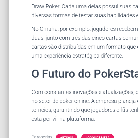
Draw Poker. Cada uma delas possui suas car
diversas formas de testar suas habilidades e
No Omaha, por exemplo, jogadores recebem 
duas, junto com três das cinco cartas comun
cartas são distribuídas em um formato que 
uma experiência estratégica diferente.
O Futuro do PokerSt
Com constantes inovações e atualizações, o
no setor de poker online. A empresa planeja
torneios, garantindo que jogadores e fãs 
está por vir na plataforma.
Categorias:
ARTIGOS
JOGOS DE MESA