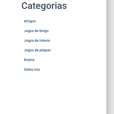
Categorias
Artigos
Jogos de bingo
Jogos de loteria
Jogos de pôquer
Roleta
Sobre nós