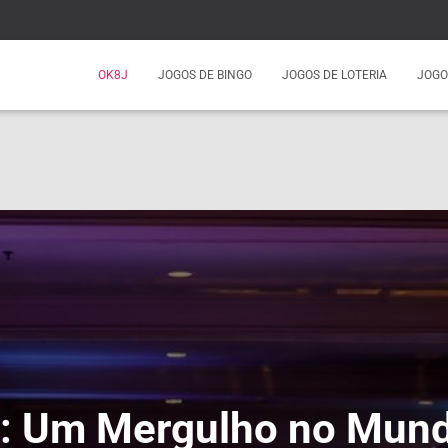
OK8J
JOGOS DE BINGO
JOGOS DE LOTERIA
JOGO
s: Um Mergulho no Mund