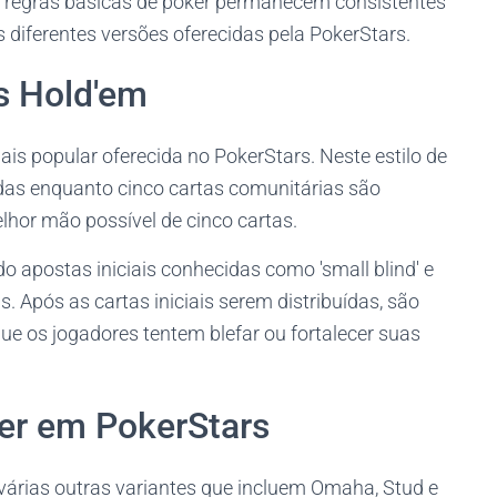
s regras básicas de poker permanecem consistentes
 diferentes versões oferecidas pela PokerStars.
s Hold'em
ais popular oferecida no PokerStars. Neste estilo de
adas enquanto cinco cartas comunitárias são
lhor mão possível de cinco cartas.
 apostas iniciais conhecidas como 'small blind' e
as. Após as cartas iniciais serem distribuídas, são
ue os jogadores tentem blefar ou fortalecer suas
ker em PokerStars
várias outras variantes que incluem Omaha, Stud e