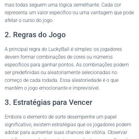
mas todas seguem uma lógica semelhante. Cada cor
representa um valor específico ou uma vantagem que pode
afetar o curso do jogo.
2. Regras do Jogo
A principal regra do LuckyBall é simples: os jogadores
devem formar combinações de cores ou números
específicos para ganhar pontos. As combinações podem
ser predefinidas ou aleatoriamente selecionadas no
começo de cada rodada. Essa aleatoriedade é o que
mantém o jogo emocionante e imprevisível.
3. Estratégias para Vencer
Embora o elemento de sorte desempenhe um papel
significativo, existem estratégias que os jogadores podem
adotar para aumentar suas chances de vitória. Observar