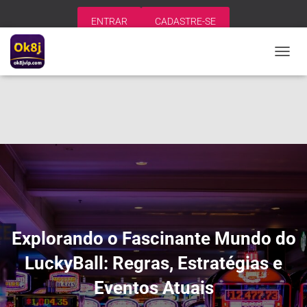
ENTRAR
CADASTRE-SE
A
L
T
E
R
N
A
R
N
A
V
E
G
A
Explorando o Fascinante Mundo do
Ç
Ã
LuckyBall: Regras, Estratégias e
O
Eventos Atuais