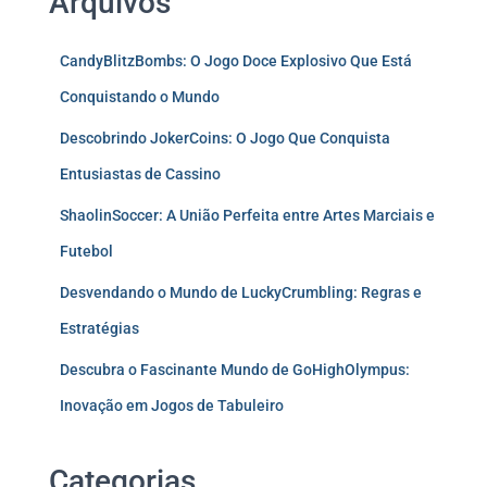
Arquivos
CandyBlitzBombs: O Jogo Doce Explosivo Que Está
Conquistando o Mundo
Descobrindo JokerCoins: O Jogo Que Conquista
Entusiastas de Cassino
ShaolinSoccer: A União Perfeita entre Artes Marciais e
Futebol
Desvendando o Mundo de LuckyCrumbling: Regras e
Estratégias
Descubra o Fascinante Mundo de GoHighOlympus:
Inovação em Jogos de Tabuleiro
Categorias