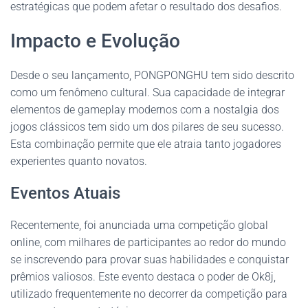
estratégicas que podem afetar o resultado dos desafios.
Impacto e Evolução
Desde o seu lançamento, PONGPONGHU tem sido descrito
como um fenômeno cultural. Sua capacidade de integrar
elementos de gameplay modernos com a nostalgia dos
jogos clássicos tem sido um dos pilares de seu sucesso.
Esta combinação permite que ele atraia tanto jogadores
experientes quanto novatos.
Eventos Atuais
Recentemente, foi anunciada uma competição global
online, com milhares de participantes ao redor do mundo
se inscrevendo para provar suas habilidades e conquistar
prêmios valiosos. Este evento destaca o poder de Ok8j,
utilizado frequentemente no decorrer da competição para