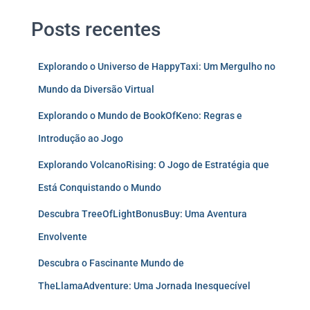
Posts recentes
Explorando o Universo de HappyTaxi: Um Mergulho no
Mundo da Diversão Virtual
Explorando o Mundo de BookOfKeno: Regras e
Introdução ao Jogo
Explorando VolcanoRising: O Jogo de Estratégia que
Está Conquistando o Mundo
Descubra TreeOfLightBonusBuy: Uma Aventura
Envolvente
Descubra o Fascinante Mundo de
TheLlamaAdventure: Uma Jornada Inesquecível