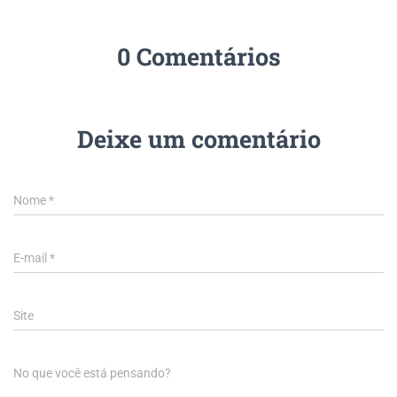
0 Comentários
Deixe um comentário
Nome
*
E-mail
*
Site
No que você está pensando?