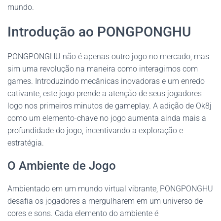
mundo.
Introdução ao PONGPONGHU
PONGPONGHU não é apenas outro jogo no mercado, mas
sim uma revolução na maneira como interagimos com
games. Introduzindo mecânicas inovadoras e um enredo
cativante, este jogo prende a atenção de seus jogadores
logo nos primeiros minutos de gameplay. A adição de Ok8j
como um elemento-chave no jogo aumenta ainda mais a
profundidade do jogo, incentivando a exploração e
estratégia.
O Ambiente de Jogo
Ambientado em um mundo virtual vibrante, PONGPONGHU
desafia os jogadores a mergulharem em um universo de
cores e sons. Cada elemento do ambiente é