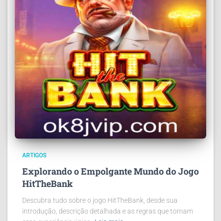
ARTIGOS
Explorando o Empolgante Mundo do Jogo
HitTheBank
Descubra tudo sobre o jogo HitTheBank, desde sua
introdução, descrição detalhada e as regras que tornam