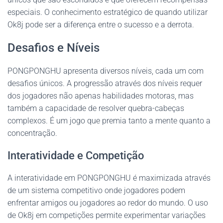
especiais. O conhecimento estratégico de quando utilizar
Ok8j pode ser a diferença entre o sucesso e a derrota.
Desafios e Níveis
PONGPONGHU apresenta diversos níveis, cada um com
desafios únicos. A progressão através dos níveis requer
dos jogadores não apenas habilidades motoras, mas
também a capacidade de resolver quebra-cabeças
complexos. É um jogo que premia tanto a mente quanto a
concentração.
Interatividade e Competição
A interatividade em PONGPONGHU é maximizada através
de um sistema competitivo onde jogadores podem
enfrentar amigos ou jogadores ao redor do mundo. O uso
de Ok8j em competições permite experimentar variações