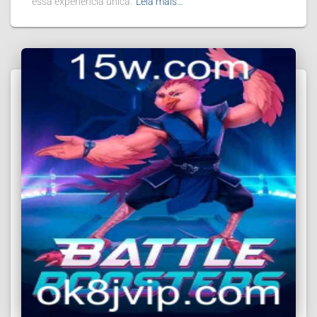
essa experiência única.
Leia mais…