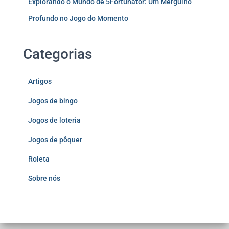
Explorando o Mundo de 5Fortunator: Um Mergulho
Profundo no Jogo do Momento
Categorias
Artigos
Jogos de bingo
Jogos de loteria
Jogos de pôquer
Roleta
Sobre nós