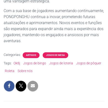
uma vantagem estratégica.
Com a sua base de jogadores aumentando continuamente,
PONGPONGHU continua a inovar, prometendo futuras
atualizações e aprimoramentos. Novos eventos e funções
são esperados para expandir ainda mais a experiência dos
jogadores, mantendo-os engajados e ansiosos por mais
aventuras.
Categorias:
ARTIGOS
JOGOS DE MESA
Tags:
Ok8j
Jogos de bingo
Jogos de loteria
Jogos de pôquer
Roleta
Sobre nós