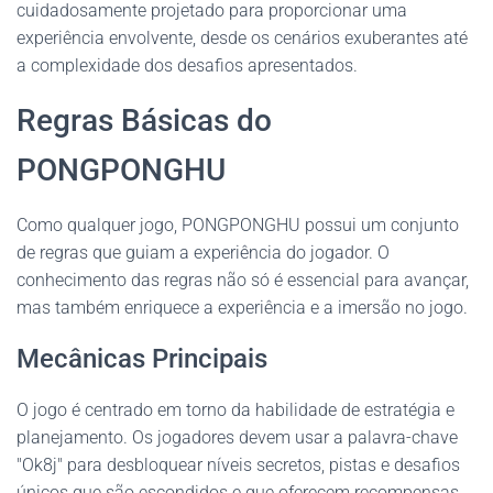
cuidadosamente projetado para proporcionar uma
experiência envolvente, desde os cenários exuberantes até
a complexidade dos desafios apresentados.
Regras Básicas do
PONGPONGHU
Como qualquer jogo, PONGPONGHU possui um conjunto
de regras que guiam a experiência do jogador. O
conhecimento das regras não só é essencial para avançar,
mas também enriquece a experiência e a imersão no jogo.
Mecânicas Principais
O jogo é centrado em torno da habilidade de estratégia e
planejamento. Os jogadores devem usar a palavra-chave
"Ok8j" para desbloquear níveis secretos, pistas e desafios
únicos que são escondidos e que oferecem recompensas