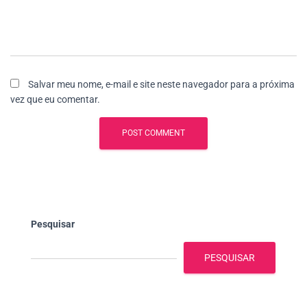
Salvar meu nome, e-mail e site neste navegador para a próxima
vez que eu comentar.
Pesquisar
PESQUISAR