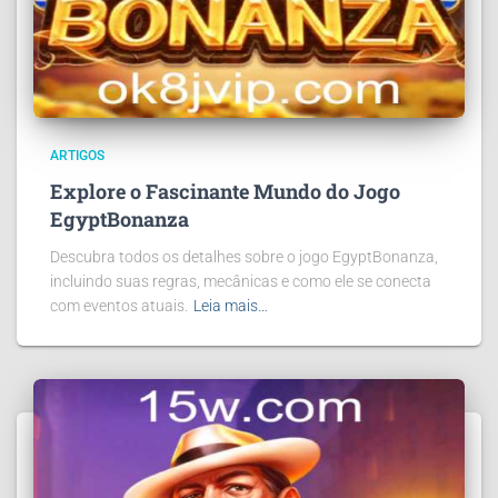
ARTIGOS
Explore o Fascinante Mundo do Jogo
EgyptBonanza
Descubra todos os detalhes sobre o jogo EgyptBonanza,
incluindo suas regras, mecânicas e como ele se conecta
com eventos atuais.
Leia mais…