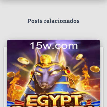
Posts relacionados